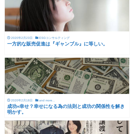
2020年2月23日
ESGコンサルティング
一方的な販売促進は『ギャンブル』に等しい。
2020年2月18日
and more...
成功=幸せ？幸せになる為の法則と成功の関係性を解き
明かす。