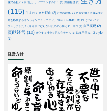
生き方
株式会社
(1)
明日は、ナノブランドの日！
(1)
業務提携
(1)
(115)
生まれて来た理由
(2)
社会課題解決を目指す個人や事業者の
方を応援するオンラインコミュニティ、NANOBRAND公式LINEがついにオー
自己実現
(2)
プンしました！
(1)
老害にならないための心構え
(1)
自作
(1)
貢献経営
(10)
３style
進化する社会を阻む亡者たち
(1)
駄菓子屋
(1)
(2)
経営方針