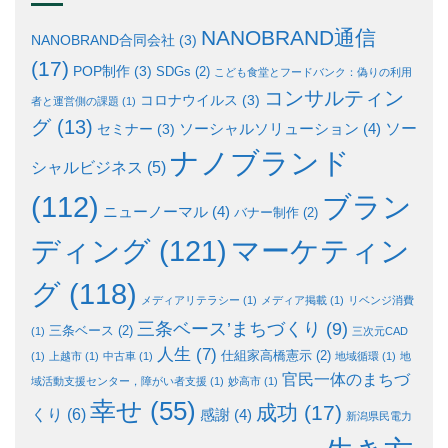
NANOBRAND通信
NANOBRAND合同会社
(3)
(17)
POP制作
(3)
SDGs
(2)
こども食堂とフードバンク：偽りの利用
コンサルティン
コロナウイルス
(3)
者と運営側の課題
(1)
グ
(13)
ソー
ソーシャルソリューション
(4)
セミナー
(3)
ナノブランド
シャルビジネス
(5)
ブラン
(112)
ニューノーマル
(4)
バナー制作
(2)
ディング
(121)
マーケティン
グ
(118)
メディアリテラシー
(1)
メディア掲載
(1)
リベンジ消費
三条ベース’まちづくり
(9)
三条ベース
(2)
(1)
三次元CAD
人生
(7)
仕組家高橋憲示
(2)
(1)
上越市
(1)
中古車
(1)
地域循環
(1)
地
官民一体のまちづ
域活動支援センター，障がい者支援
(1)
妙高市
(1)
幸せ
(55)
成功
(17)
くり
(6)
感謝
(4)
新潟県民電力