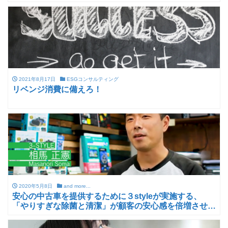
2021年8月17日
ESGコンサルティング
リベンジ消費に備えろ！
2020年5月8日
and more...
安心の中古車を提供するために３styleが実施する、
「やりすぎな除菌と清潔」が顧客の安心感を倍増させて
いる。