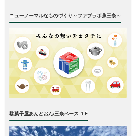
ニューノーマルなものづくり～ファブラボ燕三条～
駄菓子屋あんどおん/三条ベース １F