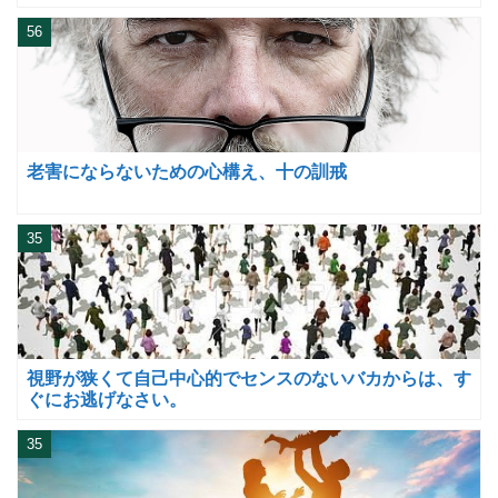
56
老害にならないための心構え、十の訓戒
35
視野が狭くて自己中心的でセンスのないバカからは、す
ぐにお逃げなさい。
35