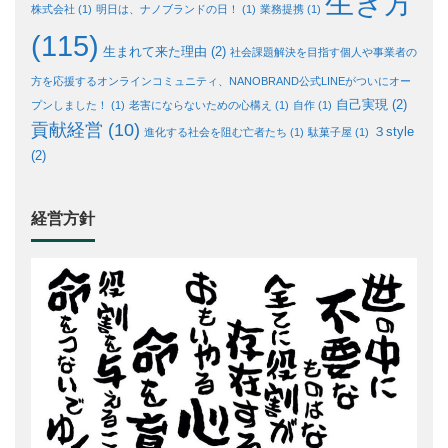
生き方
株式会社
(1)
明日は、ナノブランドの日！
(1)
業務提携
(1)
(115)
生まれて来た理由
(2)
社会課題解決を目指す個人や事業者の
方を応援するオンラインコミュニティ、NANOBRAND公式LINEがついにオー
自己実現
(2)
プンしました！
(1)
老害にならないための心構え
(1)
自作
(1)
貢献経営
(10)
３style
進化する社会を阻む亡者たち
(1)
駄菓子屋
(1)
(2)
経営方針