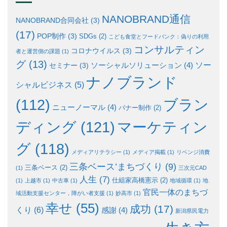
NANOBRAND通信
NANOBRAND合同会社
(3)
(17)
POP制作
(3)
SDGs
(2)
こども食堂とフードバンク：偽りの利用
コンサルティン
コロナウイルス
(3)
者と運営側の課題
(1)
グ
(13)
ソー
ソーシャルソリューション
(4)
セミナー
(3)
ナノブランド
シャルビジネス
(5)
ブラン
(112)
ニューノーマル
(4)
バナー制作
(2)
ディング
(121)
マーケティン
グ
(118)
メディアリテラシー
(1)
メディア掲載
(1)
リベンジ消費
三条ベース’まちづくり
(9)
三条ベース
(2)
(1)
三次元CAD
人生
(7)
仕組家高橋憲示
(2)
(1)
上越市
(1)
中古車
(1)
地域循環
(1)
地
官民一体のまちづ
域活動支援センター，障がい者支援
(1)
妙高市
(1)
幸せ
(55)
成功
(17)
くり
(6)
感謝
(4)
新潟県民電力