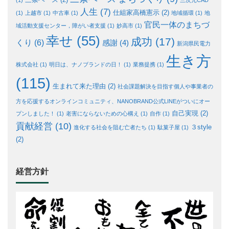
三条ベース
(2)
(1)
三次元CAD
人生
(7)
仕組家高橋憲示
(2)
(1)
上越市
(1)
中古車
(1)
地域循環
(1)
地
官民一体のまちづ
域活動支援センター，障がい者支援
(1)
妙高市
(1)
幸せ
(55)
成功
(17)
くり
(6)
感謝
(4)
新潟県民電力
生き方
株式会社
(1)
明日は、ナノブランドの日！
(1)
業務提携
(1)
(115)
生まれて来た理由
(2)
社会課題解決を目指す個人や事業者の
方を応援するオンラインコミュニティ、NANOBRAND公式LINEがついにオー
自己実現
(2)
プンしました！
(1)
老害にならないための心構え
(1)
自作
(1)
貢献経営
(10)
３style
進化する社会を阻む亡者たち
(1)
駄菓子屋
(1)
(2)
経営方針