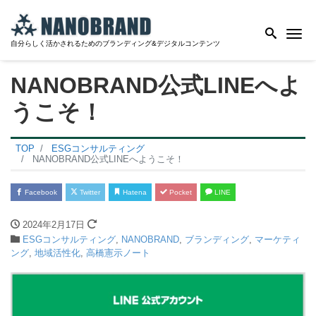
Me
自分らしく活かされるためのブランディング&デジタルコンテンツ
NANOBRAND公式LINEへよ
うこそ！
TOP
ESGコンサルティング
NANOBRAND公式LINEへようこそ！
Facebook
Twitter
Hatena
Pocket
LINE
2024年2月17日
ESGコンサルティング
,
NANOBRAND
,
ブランディング
,
マーケティ
ング
,
地域活性化
,
高橋憲示ノート