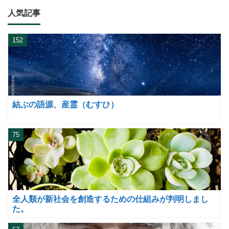
人気記事
152
結ぶの語源、産霊（むすひ）
75
全人類が新社会を創造するための仕組みが判明しまし
た。