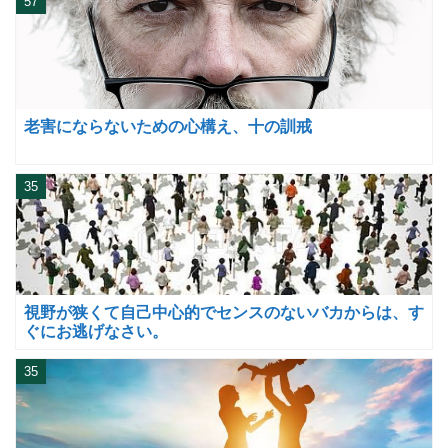
57
老害にならないための心構え、十の訓戒
35
視野が狭くて自己中心的でセンスのないバカからは、す
ぐにお逃げなさい。
35