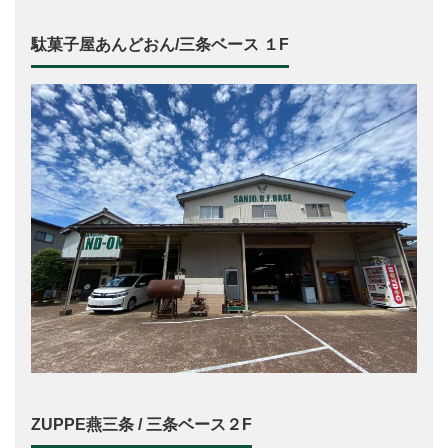
駄菓子屋あんどおん/三条ベース １F
ZUPPE燕三条 / 三条ベース２F