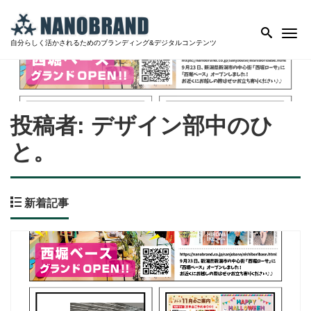
Me
自分らしく活かされるためのブランディング&デジタルコンテンツ
投稿者:
デザイン部中のひ
と。
新着記事