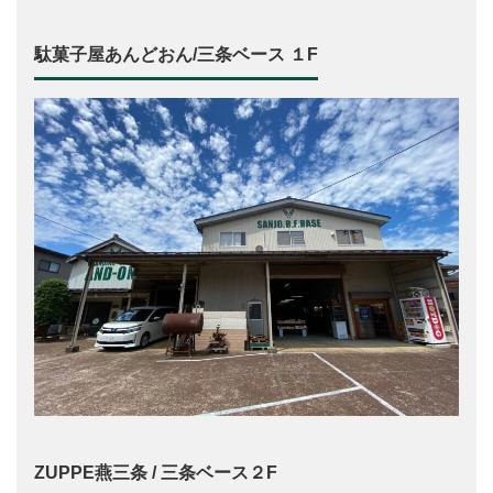
駄菓子屋あんどおん/三条ベース １F
ZUPPE燕三条 / 三条ベース２F