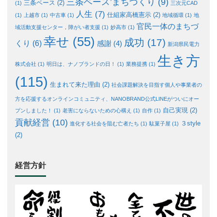
三条ベース’まちづくり
(9)
三条ベース
(2)
(1)
三次元CAD
人生
(7)
仕組家高橋憲示
(2)
(1)
上越市
(1)
中古車
(1)
地域循環
(1)
地
官民一体のまちづ
域活動支援センター，障がい者支援
(1)
妙高市
(1)
幸せ
(55)
成功
(17)
くり
(6)
感謝
(4)
新潟県民電力
生き方
株式会社
(1)
明日は、ナノブランドの日！
(1)
業務提携
(1)
(115)
生まれて来た理由
(2)
社会課題解決を目指す個人や事業者の
方を応援するオンラインコミュニティ、NANOBRAND公式LINEがついにオー
自己実現
(2)
プンしました！
(1)
老害にならないための心構え
(1)
自作
(1)
貢献経営
(10)
３style
進化する社会を阻む亡者たち
(1)
駄菓子屋
(1)
(2)
経営方針