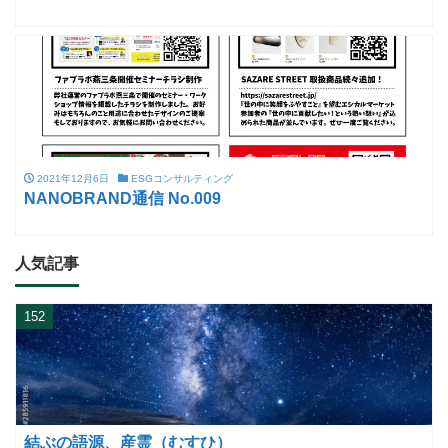
2021年12月6日
ESGコンサルティング
NANOBRAND通信 No.009
人気記事
152
結ぶの語源、産霊（むすひ）