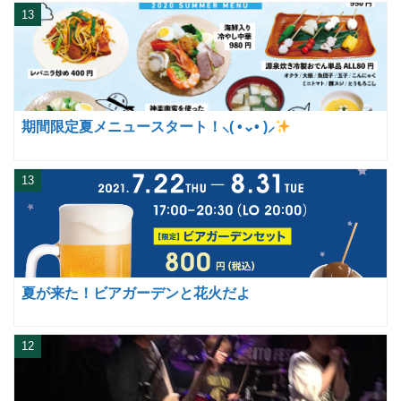
13
期間限定夏メニュースタート！⸜( •⌄• )⸝
13
夏が来た！ビアガーデンと花火だよ
12