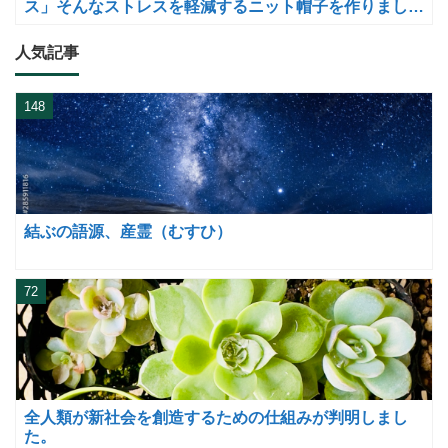
ス」そんなストレスを軽減するニット帽子を作りまし
た。
人気記事
148
結ぶの語源、産霊（むすひ）
72
全人類が新社会を創造するための仕組みが判明しまし
た。