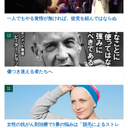
一人でもやる覚悟が無ければ、徒党を組んではならぬ
12
傷つき迷える者たちへ
11
女性の抗がん剤治療で1番の悩みは「脱毛によるストレ