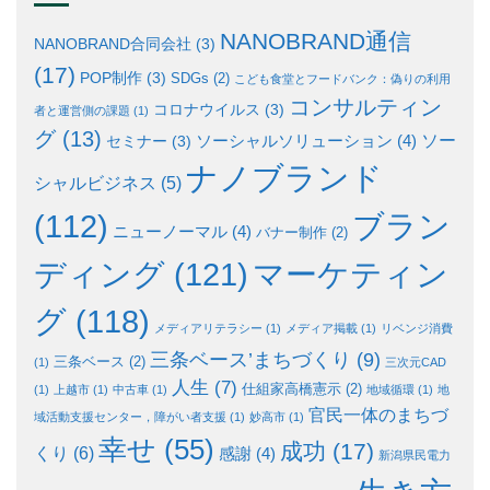
NANOBRAND通信
NANOBRAND合同会社
(3)
(17)
POP制作
(3)
SDGs
(2)
こども食堂とフードバンク：偽りの利用
コンサルティン
コロナウイルス
(3)
者と運営側の課題
(1)
グ
(13)
ソー
ソーシャルソリューション
(4)
セミナー
(3)
ナノブランド
シャルビジネス
(5)
ブラン
(112)
ニューノーマル
(4)
バナー制作
(2)
ディング
(121)
マーケティン
グ
(118)
メディアリテラシー
(1)
メディア掲載
(1)
リベンジ消費
三条ベース’まちづくり
(9)
三条ベース
(2)
(1)
三次元CAD
人生
(7)
仕組家高橋憲示
(2)
(1)
上越市
(1)
中古車
(1)
地域循環
(1)
地
官民一体のまちづ
域活動支援センター，障がい者支援
(1)
妙高市
(1)
幸せ
(55)
成功
(17)
くり
(6)
感謝
(4)
新潟県民電力