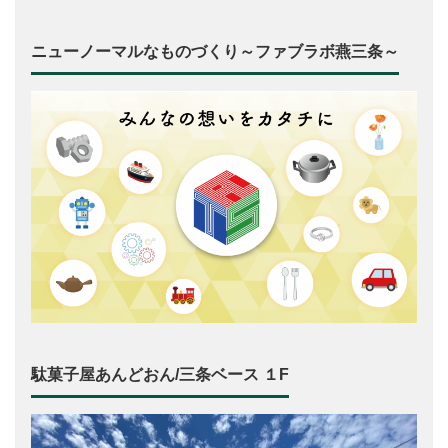
ニューノーマルなものづくり～ファブラボ燕三条～
駄菓子屋あんどおん/三条ベース １F