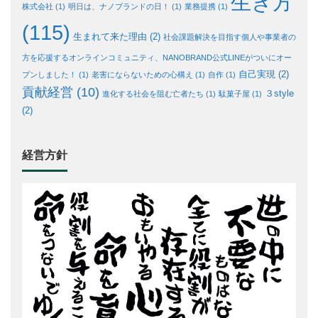
生き方
株式会社
(1)
明日は、ナノブランドの日！
(1)
業務提携
(1)
(115)
生まれて来た理由
(2)
社会課題解決を目指す個人や事業者の
方を応援するオンラインコミュニティ、NANOBRAND公式LINEがついにオー
自己実現
(2)
プンしました！
(1)
老害にならないための心構え
(1)
自作
(1)
貢献経営
(10)
３style
進化する社会を阻む亡者たち
(1)
駄菓子屋
(1)
(2)
経営方針