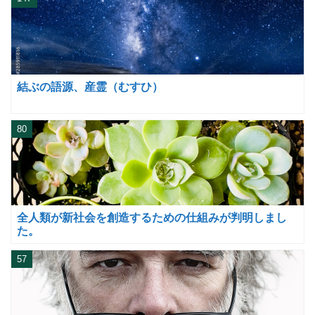
結ぶの語源、産霊（むすひ）
80
全人類が新社会を創造するための仕組みが判明しまし
た。
57