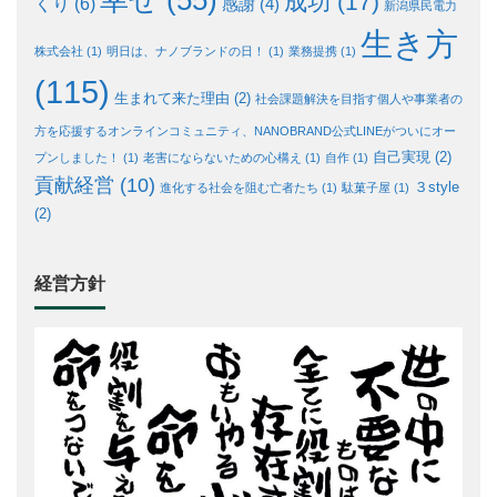
幸せ
(55)
成功
(17)
くり
(6)
感謝
(4)
新潟県民電力
生き方
株式会社
(1)
明日は、ナノブランドの日！
(1)
業務提携
(1)
(115)
生まれて来た理由
(2)
社会課題解決を目指す個人や事業者の
方を応援するオンラインコミュニティ、NANOBRAND公式LINEがついにオー
自己実現
(2)
プンしました！
(1)
老害にならないための心構え
(1)
自作
(1)
貢献経営
(10)
３style
進化する社会を阻む亡者たち
(1)
駄菓子屋
(1)
(2)
経営方針