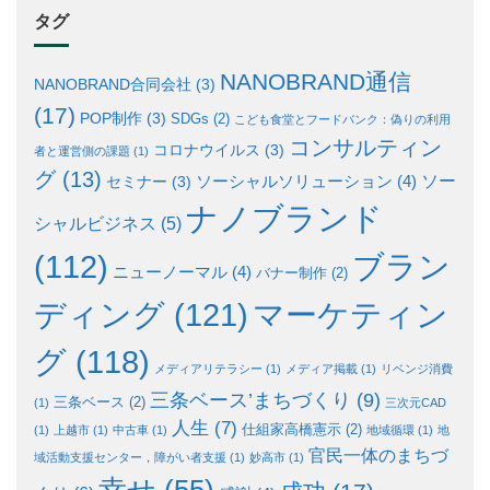
タグ
NANOBRAND通信
NANOBRAND合同会社
(3)
(17)
POP制作
(3)
SDGs
(2)
こども食堂とフードバンク：偽りの利用
コンサルティン
コロナウイルス
(3)
者と運営側の課題
(1)
グ
(13)
ソー
ソーシャルソリューション
(4)
セミナー
(3)
ナノブランド
シャルビジネス
(5)
ブラン
(112)
ニューノーマル
(4)
バナー制作
(2)
ディング
(121)
マーケティン
グ
(118)
メディアリテラシー
(1)
メディア掲載
(1)
リベンジ消費
三条ベース’まちづくり
(9)
三条ベース
(2)
(1)
三次元CAD
人生
(7)
仕組家高橋憲示
(2)
(1)
上越市
(1)
中古車
(1)
地域循環
(1)
地
官民一体のまちづ
域活動支援センター，障がい者支援
(1)
妙高市
(1)