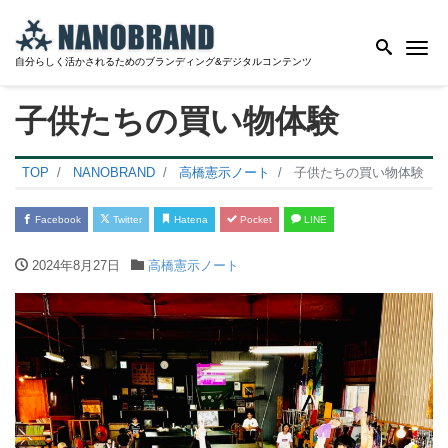
Me
自分らしく活かされるためのブランディング&デジタルコンテンツ
子供たちの買い物体験
TOP
NANOBRAND
高橋憲示ノート
子供たちの買い物体験
Facebook
Twitter
Hatena
Pocket
LINE
2024年8月27日
高橋憲示ノート