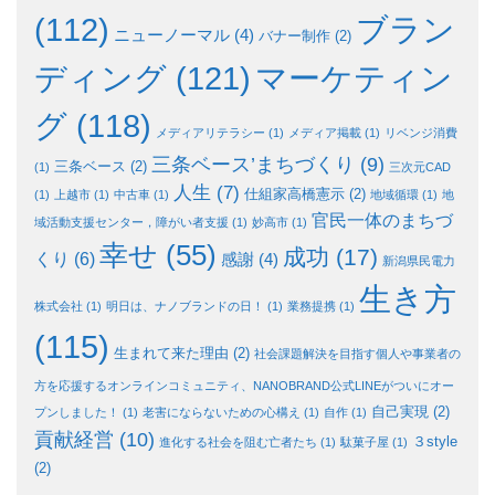
ブラン
(112)
ニューノーマル
(4)
バナー制作
(2)
ディング
(121)
マーケティン
グ
(118)
メディアリテラシー
(1)
メディア掲載
(1)
リベンジ消費
三条ベース’まちづくり
(9)
三条ベース
(2)
(1)
三次元CAD
人生
(7)
仕組家高橋憲示
(2)
(1)
上越市
(1)
中古車
(1)
地域循環
(1)
地
官民一体のまちづ
域活動支援センター，障がい者支援
(1)
妙高市
(1)
幸せ
(55)
成功
(17)
くり
(6)
感謝
(4)
新潟県民電力
生き方
株式会社
(1)
明日は、ナノブランドの日！
(1)
業務提携
(1)
(115)
生まれて来た理由
(2)
社会課題解決を目指す個人や事業者の
方を応援するオンラインコミュニティ、NANOBRAND公式LINEがついにオー
自己実現
(2)
プンしました！
(1)
老害にならないための心構え
(1)
自作
(1)
貢献経営
(10)
３style
進化する社会を阻む亡者たち
(1)
駄菓子屋
(1)
(2)