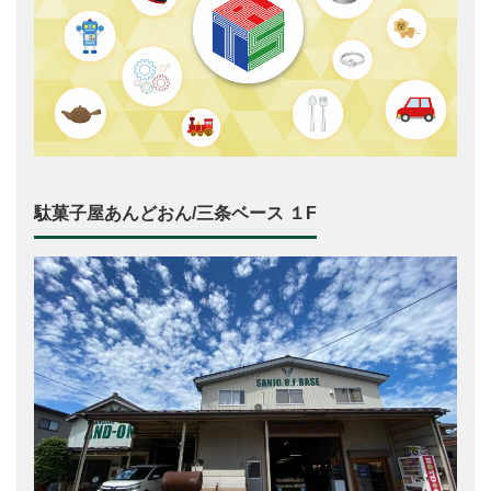
駄菓子屋あんどおん/三条ベース １F