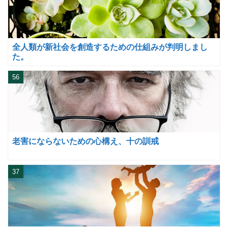
全人類が新社会を創造するための仕組みが判明しまし
た。
56
老害にならないための心構え、十の訓戒
37