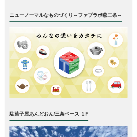
ニューノーマルなものづくり～ファブラボ燕三条～
駄菓子屋あんどおん/三条ベース １F