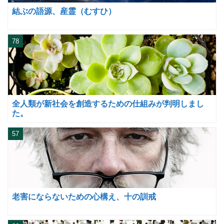
結ぶの語源、産霊（むすひ）
78
全人類が新社会を創造するための仕組みが判明しまし
た。
57
老害にならないための心構え、十の訓戒