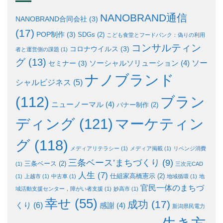
NANOBRAND通信
NANOBRAND合同会社
(3)
(17)
POP制作
(3)
SDGs
(2)
こども食堂とフードバンク：偽りの利用
コンサルティン
コロナウイルス
(3)
者と運営側の課題
(1)
グ
(13)
ソー
ソーシャルソリューション
(4)
セミナー
(3)
ナノブランド
シャルビジネス
(5)
ブラン
(112)
ニューノーマル
(4)
バナー制作
(2)
ディング
(121)
マーケティン
グ
(118)
メディアリテラシー
(1)
メディア掲載
(1)
リベンジ消費
三条ベース’まちづくり
(9)
三条ベース
(2)
(1)
三次元CAD
人生
(7)
仕組家高橋憲示
(2)
(1)
上越市
(1)
中古車
(1)
地域循環
(1)
地
官民一体のまちづ
域活動支援センター，障がい者支援
(1)
妙高市
(1)
幸せ
(55)
成功
(17)
くり
(6)
感謝
(4)
新潟県民電力