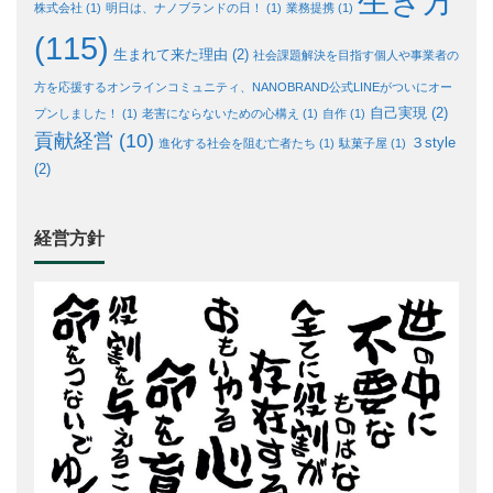
生き方
株式会社
(1)
明日は、ナノブランドの日！
(1)
業務提携
(1)
(115)
生まれて来た理由
(2)
社会課題解決を目指す個人や事業者の
方を応援するオンラインコミュニティ、NANOBRAND公式LINEがついにオー
自己実現
(2)
プンしました！
(1)
老害にならないための心構え
(1)
自作
(1)
貢献経営
(10)
３style
進化する社会を阻む亡者たち
(1)
駄菓子屋
(1)
(2)
経営方針