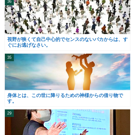
36
視野が狭くて自己中心的でセンスのないバカからは、す
ぐにお逃げなさい。
35
身体とは、この世に降りるための神様からの借り物で
す。
29