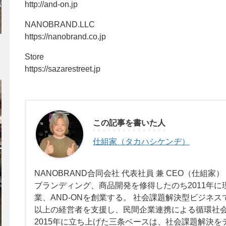
http://and-on.jp
NANOBRAND.LLC
https://nanobrand.co.jp
Store
https://sazarestreet.jp
この記事を書いた人
仕組家（タカハシケンヂ）
NANOBRAND合同会社 代表社員 兼 CEO（仕組家
ブランディング、商品開発を修得したのち2011年に現法
業、AND-ONを創業する。 社会課題解決型ビジネス
以上の経営者を支援し、民間企業連携による循環社
2015年に立ち上げた三条ベースは、社会課題解決