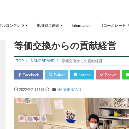
タルコンテンツ
地域拠点創造
Information
【コーポレート
等価交換からの貢献経営
TOP
NANOBRAND
等価交換からの貢献経営
Facebook
Twitter
Hatena
Pocket
2022年2月11日
NANOBRAND