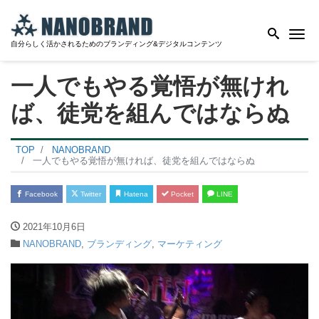
Me
自分らしく活かされるためのブランディング&デジタルコンテンツ
一人でもやる覚悟が無けれ
ば、徒党を組んではならぬ
TOP
NANOBRAND
一人でもやる覚悟が無ければ、徒党を組んではならぬ
Facebook
Twitter
Hatena
Pocket
LINE
2021年10月6日
NANOBRAND
,
ブランディング
,
マーケティング