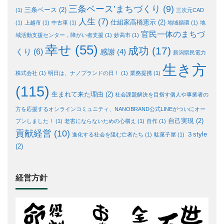
三条ベース’まちづくり
(9)
三条ベース
(2)
(1)
三次元CAD
人生
(7)
仕組家高橋憲示
(2)
(1)
上越市
(1)
中古車
(1)
地域循環
(1)
地
官民一体のまちづ
域活動支援センター，障がい者支援
(1)
妙高市
(1)
幸せ
(55)
成功
(17)
くり
(6)
感謝
(4)
新潟県民電力
生き方
株式会社
(1)
明日は、ナノブランドの日！
(1)
業務提携
(1)
(115)
生まれて来た理由
(2)
社会課題解決を目指す個人や事業者の
方を応援するオンラインコミュニティ、NANOBRAND公式LINEがついにオー
自己実現
(2)
プンしました！
(1)
老害にならないための心構え
(1)
自作
(1)
貢献経営
(10)
３style
進化する社会を阻む亡者たち
(1)
駄菓子屋
(1)
(2)
経営方針