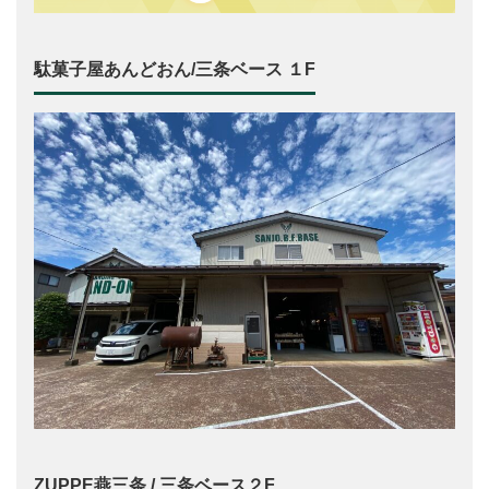
駄菓子屋あんどおん/三条ベース １F
ZUPPE燕三条 / 三条ベース２F