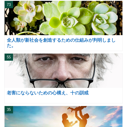
73
全人類が新社会を創造するための仕組みが判明しまし
た。
55
老害にならないための心構え、十の訓戒
35