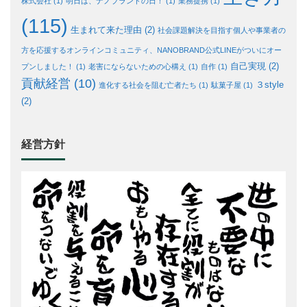
株式会社
(1)
明日は、ナノブランドの日！
(1)
業務提携
(1)
(115)
生まれて来た理由
(2)
社会課題解決を目指す個人や事業者の
方を応援するオンラインコミュニティ、NANOBRAND公式LINEがついにオー
自己実現
(2)
プンしました！
(1)
老害にならないための心構え
(1)
自作
(1)
貢献経営
(10)
３style
進化する社会を阻む亡者たち
(1)
駄菓子屋
(1)
(2)
経営方針