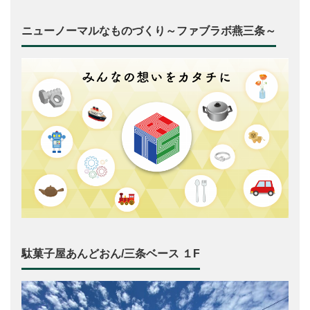
ニューノーマルなものづくり～ファブラボ燕三条～
駄菓子屋あんどおん/三条ベース １F