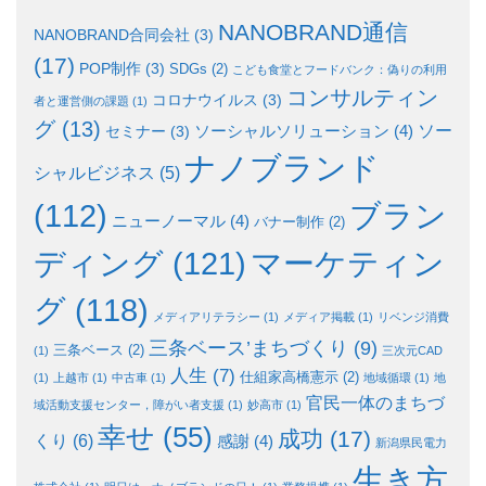
NANOBRAND通信
NANOBRAND合同会社
(3)
(17)
POP制作
(3)
SDGs
(2)
こども食堂とフードバンク：偽りの利用
コンサルティン
コロナウイルス
(3)
者と運営側の課題
(1)
グ
(13)
ソー
ソーシャルソリューション
(4)
セミナー
(3)
ナノブランド
シャルビジネス
(5)
ブラン
(112)
ニューノーマル
(4)
バナー制作
(2)
ディング
(121)
マーケティン
グ
(118)
メディアリテラシー
(1)
メディア掲載
(1)
リベンジ消費
三条ベース’まちづくり
(9)
三条ベース
(2)
(1)
三次元CAD
人生
(7)
仕組家高橋憲示
(2)
(1)
上越市
(1)
中古車
(1)
地域循環
(1)
地
官民一体のまちづ
域活動支援センター，障がい者支援
(1)
妙高市
(1)
幸せ
(55)
成功
(17)
くり
(6)
感謝
(4)
新潟県民電力
生き方