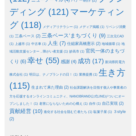
ニューノーマル
(4)
バナー制作
(2)
ディング
(121)
マーケティン
グ
(118)
メディアリテラシー
(1)
メディア掲載
(1)
リベンジ消費
三条ベース’まちづくり
(9)
三条ベース
(2)
(1)
三次元CAD
人生
(7)
仕組家高橋憲示
(2)
(1)
上越市
(1)
中古車
(1)
地域循環
(1)
地
官民一体のまちづ
域活動支援センター，障がい者支援
(1)
妙高市
(1)
幸せ
(55)
成功
(17)
くり
(6)
感謝
(4)
新潟県民電力
生き方
株式会社
(1)
明日は、ナノブランドの日！
(1)
業務提携
(1)
(115)
生まれて来た理由
(2)
社会課題解決を目指す個人や事業者の
方を応援するオンラインコミュニティ、NANOBRAND公式LINEがついにオー
自己実現
(2)
プンしました！
(1)
老害にならないための心構え
(1)
自作
(1)
貢献経営
(10)
３style
進化する社会を阻む亡者たち
(1)
駄菓子屋
(1)
(2)