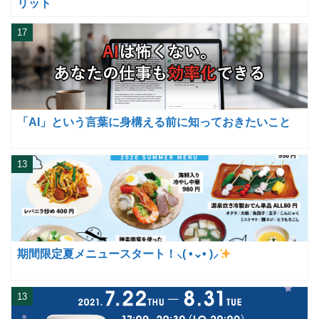
リット
17
「AI」という言葉に身構える前に知っておきたいこと
13
期間限定夏メニュースタート！⸜( •⌄• )⸝
13