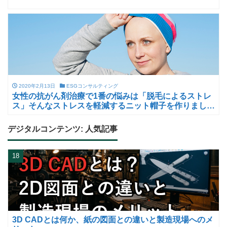
2020年2月13日
ESGコンサルティング
女性の抗がん剤治療で1番の悩みは「脱毛によるストレ
ス」そんなストレスを軽減するニット帽子を作りまし
た。
デジタルコンテンツ: 人気記事
18
3D CADとは何か、紙の図面との違いと製造現場へのメ