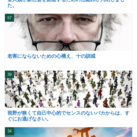
た。
57
老害にならないための心構え、十の訓戒
39
視野が狭くて自己中心的でセンスのないバカからは、す
ぐにお逃げなさい。
34