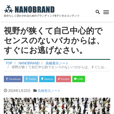
Me
自分らしく活かされるためのブランディング&デジタルコンテンツ
視野が狭くて自己中心的で
センスのないバカからは、
すぐにお逃げなさい。
TOP
NANOBRAND
高橋憲示ノート
視野が狭くて自己中心的でセンスのないバカからは、すぐにお逃げなさい。
Facebook
Twitter
Hatena
Pocket
LINE
2024年1月22日
高橋憲示ノート