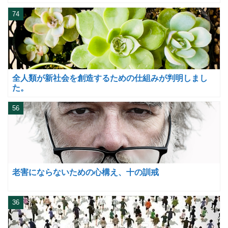
74
全人類が新社会を創造するための仕組みが判明しまし
た。
56
老害にならないための心構え、十の訓戒
36