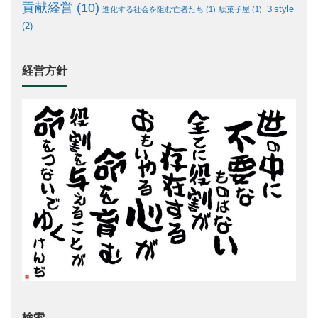
貢献経営
(10)
３style
進化する社会を阻む亡者たち
(1)
駄菓子屋
(1)
(2)
経営方針
検索