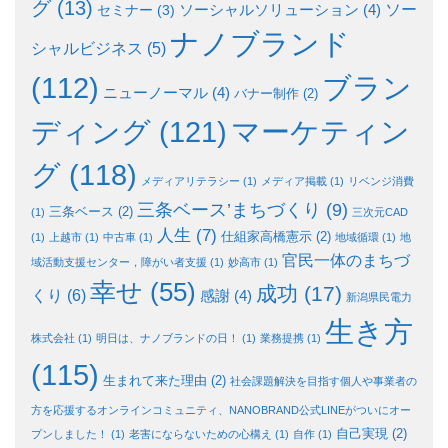
グ
(13)
ソー
ソーシャルソリューション
(4)
セミナー
(3)
ナノブランド
シャルビジネス
(5)
ブラン
(112)
ニューノーマル
(4)
バナー制作
(2)
ディング
(121)
マーケティン
グ
(118)
メディアリテラシー
(1)
メディア掲載
(1)
リベンジ消費
三条ベース’まちづくり
(9)
三条ベース
(2)
(1)
三次元CAD
人生
(7)
仕組家高橋憲示
(2)
(1)
上越市
(1)
中古車
(1)
地域循環
(1)
地
官民一体のまちづ
域活動支援センター，障がい者支援
(1)
妙高市
(1)
幸せ
(55)
成功
(17)
くり
(6)
感謝
(4)
新潟県民電力
生き方
株式会社
(1)
明日は、ナノブランドの日！
(1)
業務提携
(1)
(115)
生まれて来た理由
(2)
社会課題解決を目指す個人や事業者の
方を応援するオンラインコミュニティ、NANOBRAND公式LINEがついにオー
自己実現
(2)
プンしました！
(1)
老害にならないための心構え
(1)
自作
(1)