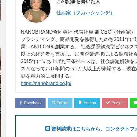
この記事を書いた人
仕組家（タカハシケンヂ）
NANOBRAND合同会社 代表社員 兼 CEO（仕組家
ブランディング、商品開発を修得したのち2011年に現法
業、AND-ONを創業する。 社会課題解決型ビジネス
以上の経営者を支援し、民間企業連携による循環社
2015年に立ち上げた三条ベースは、社会課題解決
スとなっており年間のべ1万人以上が来場する。現
動を精力的に展開する。
https://nanobrand.co.jp/
Facebook
Twitter
Hatena
Pocket
資料請求はこちらから、コンタクトフ