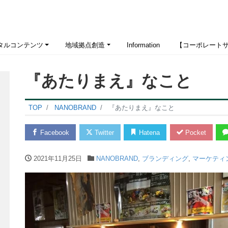
タルコンテンツ
地域拠点創造
Information
【コーポレート
『あたりまえ』なこと
TOP
NANOBRAND
『あたりまえ』なこと
Facebook
Twitter
Hatena
Pocket
2021年11月25日
NANOBRAND
,
ブランディング
,
マーケティ