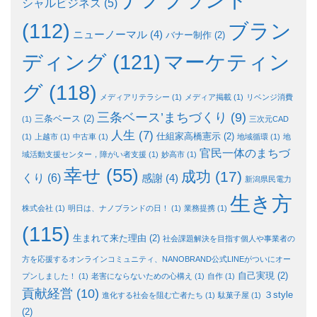
シャルビジネス
(5)
ブラン
(112)
ニューノーマル
(4)
バナー制作
(2)
ディング
(121)
マーケティン
グ
(118)
メディアリテラシー
(1)
メディア掲載
(1)
リベンジ消費
三条ベース’まちづくり
(9)
三条ベース
(2)
(1)
三次元CAD
人生
(7)
仕組家高橋憲示
(2)
(1)
上越市
(1)
中古車
(1)
地域循環
(1)
地
官民一体のまちづ
域活動支援センター，障がい者支援
(1)
妙高市
(1)
幸せ
(55)
成功
(17)
くり
(6)
感謝
(4)
新潟県民電力
生き方
株式会社
(1)
明日は、ナノブランドの日！
(1)
業務提携
(1)
(115)
生まれて来た理由
(2)
社会課題解決を目指す個人や事業者の
方を応援するオンラインコミュニティ、NANOBRAND公式LINEがついにオー
自己実現
(2)
プンしました！
(1)
老害にならないための心構え
(1)
自作
(1)
貢献経営
(10)
３style
進化する社会を阻む亡者たち
(1)
駄菓子屋
(1)
(2)