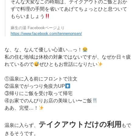
そんな大変なこの時期は、テイクアウトのご飯とおか
ずで料理の手間を省いてあげてちょっとひと息ついて
もらいましょう
麻生の湯 Facebookページより
https://www.facebook.com/tennenonsen/
な、な、なんて優しい心遣い…っ！
私の住む地域は休校の対象ではないですが、なぜか日々疲
れているので
ぜひともお世話になりたい
①温泉に入る前にフロントで注文
②温泉でがっつり免疫力UP
③帰りにご飯を受け取って帰宅
④お家でのんびりお店の美味しい〜ご飯
ああ、完璧…！
テイクアウトだけの利用
温泉に入らず、
もで
きるそうです。