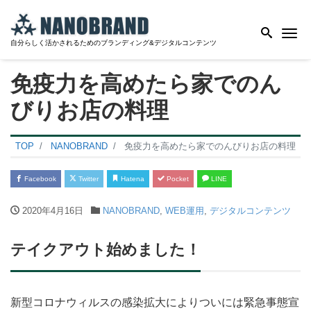
Me
自分らしく活かされるためのブランディング&デジタルコンテンツ
免疫力を高めたら家でのん
びりお店の料理
TOP
NANOBRAND
免疫力を高めたら家でのんびりお店の料理
Facebook
Twitter
Hatena
Pocket
LINE
2020年4月16日
NANOBRAND
,
WEB運用
,
デジタルコンテンツ
テイクアウト始めました！
新型コロナウィルスの感染拡大によりついには緊急事態宣