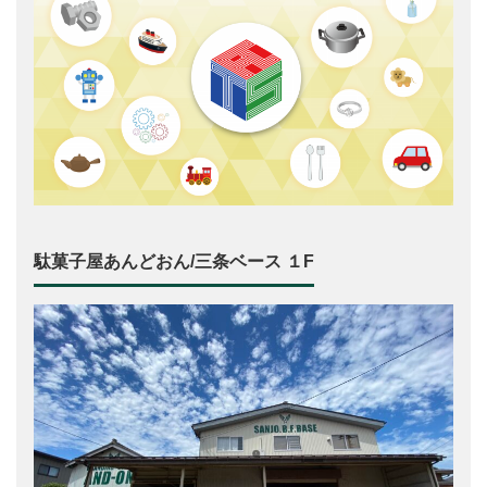
駄菓子屋あんどおん/三条ベース １F