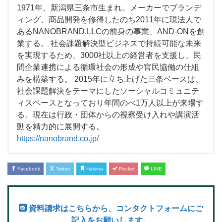
1971年、新潟県三条市生まれ。メーカーでブランデ
ィング、商品開発を修得したのち2011年に現法人で
あるNANOBRAND.LLCの前身の事業、AND-ONを創
業する。 社会課題解決型ビジネスで持続可能な未来
を実現するため、3000社以上の経営者を支援し、民
間企業連携による循環社会の形成や官民協働の仕組
みを構築する。 2015年に立ち上げた三条ベースは、
社会課題解決をテーマにしたソーシャルコミュニテ
ィスペースとなっており年間のべ1万人以上が来場す
る。現在は行政・団体からの視察受け入れや講演活
動を精力的に展開する。
https://nanobrand.co.jp/
Facebook
Twitter
Hatena
Pocket
LINE
資料請求はこちらから、コンタクトフォームにご
記入をお願いします。