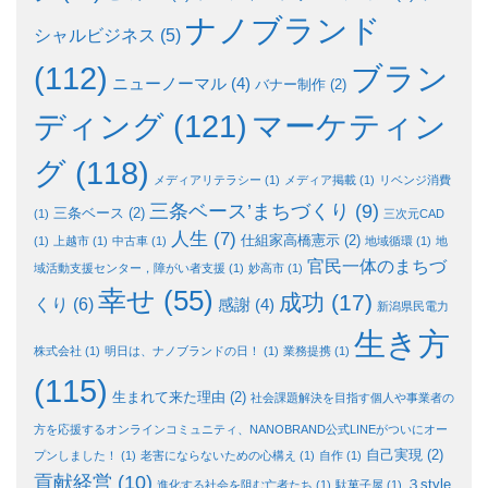
ナノブランド
シャルビジネス
(5)
ブラン
(112)
ニューノーマル
(4)
バナー制作
(2)
ディング
(121)
マーケティン
グ
(118)
メディアリテラシー
(1)
メディア掲載
(1)
リベンジ消費
三条ベース’まちづくり
(9)
三条ベース
(2)
(1)
三次元CAD
人生
(7)
仕組家高橋憲示
(2)
(1)
上越市
(1)
中古車
(1)
地域循環
(1)
地
官民一体のまちづ
域活動支援センター，障がい者支援
(1)
妙高市
(1)
幸せ
(55)
成功
(17)
くり
(6)
感謝
(4)
新潟県民電力
生き方
株式会社
(1)
明日は、ナノブランドの日！
(1)
業務提携
(1)
(115)
生まれて来た理由
(2)
社会課題解決を目指す個人や事業者の
方を応援するオンラインコミュニティ、NANOBRAND公式LINEがついにオー
自己実現
(2)
プンしました！
(1)
老害にならないための心構え
(1)
自作
(1)
貢献経営
(10)
３style
進化する社会を阻む亡者たち
(1)
駄菓子屋
(1)