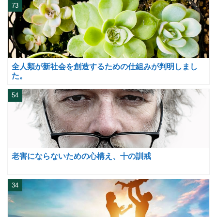
73
全人類が新社会を創造するための仕組みが判明しまし
た。
54
老害にならないための心構え、十の訓戒
34