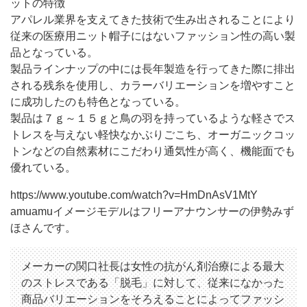
ットの特徴
アパレル業界を支えてきた技術で生み出されることにより
従来の医療用ニット帽子にはないファッション性の高い製
品となっている。
製品ラインナップの中には長年製造を行ってきた際に排出
される残糸を使用し、カラーバリエーションを増やすこと
に成功したのも特色となっている。
製品は７ｇ～１５ｇと鳥の羽を持っているような軽さでス
トレスを与えない軽快なかぶりごこち、オーガニックコッ
トンなどの自然素材にこだわり通気性が高く、機能面でも
優れている。
https://www.youtube.com/watch?v=HmDnAsV1MtY
amuamuイメージモデルはフリーアナウンサーの伊勢みず
ほさんです。
メーカーの関口社長は女性の抗がん剤治療による最大
のストレスである「脱毛」に対して、従来になかった
商品バリエーションをそろえることによってファッシ