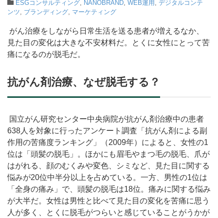
ESGコンサルティング
,
NANOBRAND
,
WEB運用
,
デジタルコンテ
ンツ
,
ブランディング
,
マーケティング
がん治療をしながら日常生活を送る患者が増えるなか、
見た目の変化は大きな不安材料だ。とくに女性にとって苦
痛になるのが脱毛だ。
抗がん剤治療、なぜ脱毛する？
国立がん研究センター中央病院が抗がん剤治療中の患者
638人を対象に行ったアンケート調査「抗がん剤による副
作用の苦痛度ランキング」（2009年）によると、女性の1
位は「頭髪の脱毛」。ほかにも眉毛やまつ毛の脱毛、爪が
はがれる、顔のむくみや変色、シミなど、見た目に関する
悩みが20位中半分以上を占めている。一方、男性の1位は
「全身の痛み」で、頭髪の脱毛は18位。痛みに関する悩み
が大半だ。女性は男性と比べて見た目の変化を苦痛に思う
人が多く、とくに脱毛がつらいと感じていることがうかが