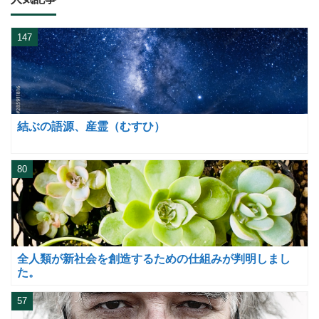
147
結ぶの語源、産霊（むすひ）
80
全人類が新社会を創造するための仕組みが判明しまし
た。
57