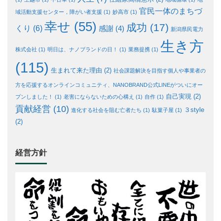
官民一体のまちづ
域活動支援センター，障がい者支援
(1)
妙高市
(1)
幸せ
(55)
成功
(17)
くり
(6)
感謝
(4)
新潟県民電力
生き方
株式会社
(1)
明日は、ナノブランドの日！
(1)
業務提携
(1)
(115)
生まれて来た理由
(2)
社会課題解決を目指す個人や事業者の
方を応援するオンラインコミュニティ、NANOBRAND公式LINEがついにオー
自己実現
(2)
プンしました！
(1)
老害にならないための心構え
(1)
自作
(1)
貢献経営
(10)
３style
進化する社会を阻む亡者たち
(1)
駄菓子屋
(1)
(2)
経営方針