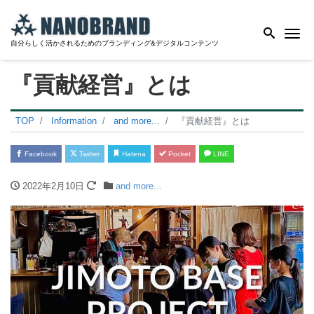
Me
自分らしく活かされるためのブランディング&デジタルコンテンツ
『貢献経営』とは
TOP
Information
and more...
『貢献経営』とは
Facebook
Twitter
Hatena
Pocket
LINE
2022年2月10日
and more...