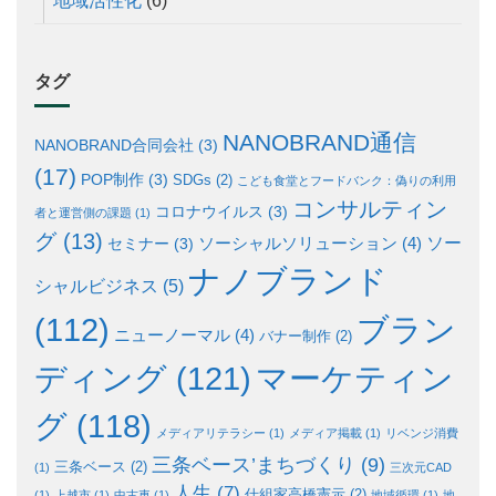
地域活性化
(6)
タグ
NANOBRAND通信
NANOBRAND合同会社
(3)
(17)
POP制作
(3)
SDGs
(2)
こども食堂とフードバンク：偽りの利用
コンサルティン
コロナウイルス
(3)
者と運営側の課題
(1)
グ
(13)
ソー
ソーシャルソリューション
(4)
セミナー
(3)
ナノブランド
シャルビジネス
(5)
ブラン
(112)
ニューノーマル
(4)
バナー制作
(2)
ディング
(121)
マーケティン
グ
(118)
メディアリテラシー
(1)
メディア掲載
(1)
リベンジ消費
三条ベース’まちづくり
(9)
三条ベース
(2)
(1)
三次元CAD
人生
(7)
仕組家高橋憲示
(2)
(1)
上越市
(1)
中古車
(1)
地域循環
(1)
地