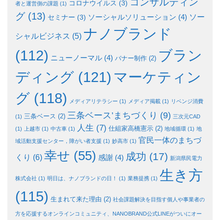
コンサルティン
コロナウイルス
(3)
者と運営側の課題
(1)
グ
(13)
ソー
ソーシャルソリューション
(4)
セミナー
(3)
ナノブランド
シャルビジネス
(5)
ブラン
(112)
ニューノーマル
(4)
バナー制作
(2)
ディング
(121)
マーケティン
グ
(118)
メディアリテラシー
(1)
メディア掲載
(1)
リベンジ消費
三条ベース’まちづくり
(9)
三条ベース
(2)
(1)
三次元CAD
人生
(7)
仕組家高橋憲示
(2)
(1)
上越市
(1)
中古車
(1)
地域循環
(1)
地
官民一体のまちづ
域活動支援センター，障がい者支援
(1)
妙高市
(1)
幸せ
(55)
成功
(17)
くり
(6)
感謝
(4)
新潟県民電力
生き方
株式会社
(1)
明日は、ナノブランドの日！
(1)
業務提携
(1)
(115)
生まれて来た理由
(2)
社会課題解決を目指す個人や事業者の
方を応援するオンラインコミュニティ、NANOBRAND公式LINEがついにオー