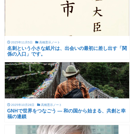
2025年11月5日
高橋憲示ノート
名刺という小さな紙片は、出会いの最初に差し出す「関
係の入口」です。
2025年10月28日
高橋憲示ノート
GNHで世界をつなごう — 和の国から始まる、共創と幸
福の連鎖