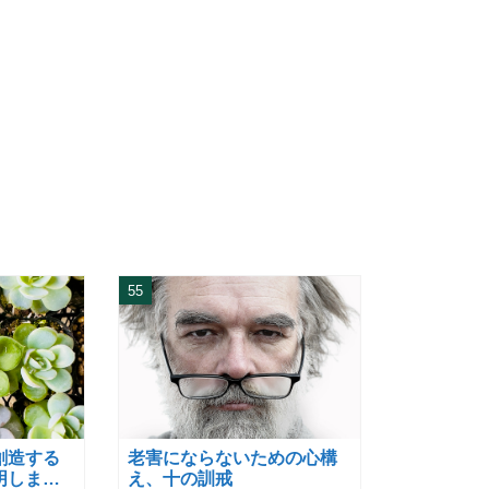
55
創造する
老害にならないための心構
明しまし
え、十の訓戒