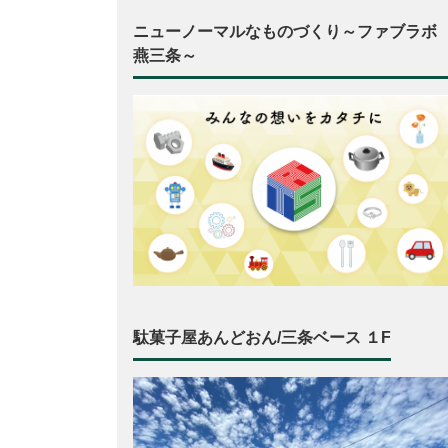
ニューノーマルなものづくり～ファブラボ
燕三条～
駄菓子屋あんどおん/三条ベース １F