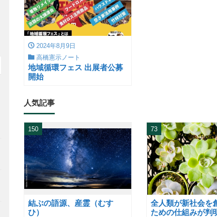
2024年8月9日
高橋憲示ノート
地域循環フェス 出展者公募
開始
人気記事
150
73
造
結ぶの語源、産霊（むす
全人類が新社会を
ひ）
ための仕組みが判