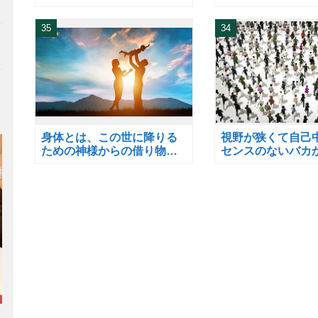
た。
35
34
身体とは、この世に降りる
視野が狭くて自己
ための神様からの借り物で
センスのないバカ
す。
すぐにお逃げなさ