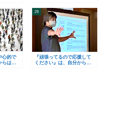
29
中心的で
『頑張ってるので応援して
からは、
ください』は、自分から言
い。
う言葉ではない。